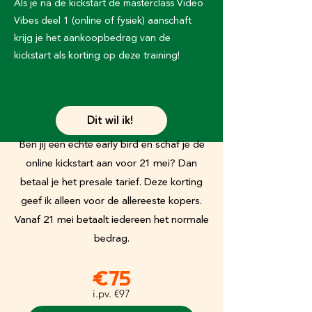
Als je na de kickstart de masterclass Video
Vibes deel 1 (online of fysiek) aanschaft
krijg je het aankoopbedrag van de
kickstart als korting op deze training!
Dit wil ik!
Ben jij een echte early bird en schaf je de
online kickstart aan voor 21 mei? Dan
betaal je het presale tarief. Deze korting
geef ik alleen voor de allereeste kopers.
Vanaf 21 mei betaalt iedereen het normale
bedrag.
€75
i.pv. €97